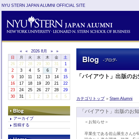
NYU STERN JAPAN ALUMNI OFFICIAL SITE
«
«
2026 8月
»
»
日
月
火
水
木
金
土
26
27
28
29
30
31
1
2
3
4
5
6
7
8
「バイアウト」出版のお
9
10
11
12
13
14
15
16
17
18
19
20
21
22
23
24
25
26
27
28
29
30
31
1
2
3
4
5
カテゴリトップ
»
Stern Alumni
「バイアウト」出版のお
アーカイブ
＜お知らせ＞
投稿する
卒業生である佐山展生さんが