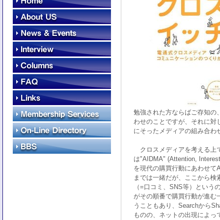
勉強された方ならばご存知の
わせのことですが、それに対
にそったメディアの組み合わ
クロスメディアを考える上で、
は"AIDMA" (Attention, 
を現代の購買行動にあわせてAttention
までは一緒だが、ここから検索や情
（=口コミ、SNS等）という
がその順番で購買行動が進む一方、A
うこともあり、SearchからS
ものの、ネットの出現によっ