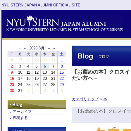
NYU STERN JAPAN ALUMNI OFFICIAL SITE
«
«
2026 8月
»
»
日
月
火
水
木
金
土
26
27
28
29
30
31
1
2
3
4
5
6
7
8
【お薦めの本】クロス
9
10
11
12
13
14
15
たい方へ－
16
17
18
19
20
21
22
23
24
25
26
27
28
29
30
31
1
2
3
4
5
カテゴリトップ
»
本
【お薦めの本】クロスイ
アーカイブ
投稿する