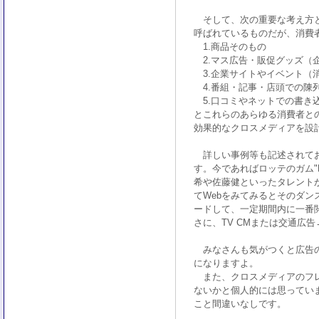
そして、次の重要な考え方と
呼ばれているものだが、消費
1.商品そのもの
2.マス広告・販促グッズ（
3.企業サイトやイベント（
4.番組・記事・店頭での陳
5.口コミやネットでの書き
とこれらのあらゆる消費者との
効果的なクロスメディアを設
詳しい事例等も記述されてお
す。今であればロッテのガム"
希や佐藤健といったタレント
てWebをみてみるとそのダン
ードして、一定期間内に一番閲
さに、TV CMまたは交通広
みなさんも気がつくと広告の
になりますよ。
また、クロスメディアのフレ
ないかと個人的には思ってい
こと間違いなしです。