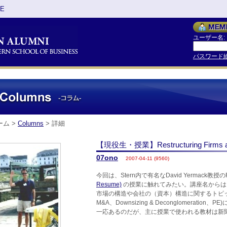
TE
ユーザー名:
パスワード
ーム >
Columns
> 詳細
【現役生・授業】Restructuring Firms and
07ono
2007-04-11 (9560)
今回は、Stern内で有名なDavid Yermack教授のRestruc
Resume)
の授業に触れてみたい。講座名からは
市場の構造や会社の（資本）構造に関するトピ
M&A、Downsizing & Deconglomerat
一応あるのだが、主に授業で使われる教材は新