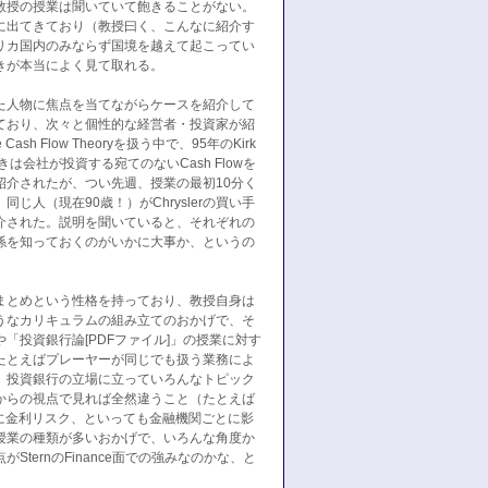
教授の授業は聞いていて飽きることがない。
に出てきており（教授曰く、こんなに紹介す
リカ国内のみならず国境を越えて起こってい
きが本当によく見て取れる。
た人物に焦点を当てながらケースを紹介して
ており、次々と個性的な経営者・投資家が紹
h Flow Theoryを扱う中で、95年のKirk
のときは会社が投資する宛てのないCash Flowを
紹介されたが、つい先週、授業の最初10分く
人（現在90歳！）がChryslerの買い手
介された。説明を聞いていると、それぞれの
係を知っておくのがいかに大事か、というの
まとめという性格を持っており、教授自身は
うなカリキュラムの組み立てのおかげで、そ
「投資銀行論[PDFファイル]」の授業に対す
たとえばプレーヤーが同じでも扱う業務によ
。投資銀行の立場に立っていろんなトピック
からの視点で見れば全然違うこと（たとえば
口に金利リスク、といっても金融機関ごとに影
授業の種類が多いおかげで、いろんな角度か
ternのFinance面での強みなのかな、と