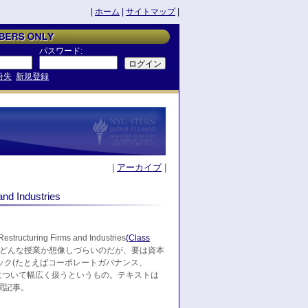
|
ホーム
|
サイトマップ
|
パスワード:
紛失
新規登録
|
アーカイブ
|
 Industries
turing Firms and Industries
(Class
どんな授業か想像しづらいのだが、要は資本
ック(たとえばコーポレートガバナンス、
ion、PE)について幅広く扱うというもの。テキストは
聞記事。