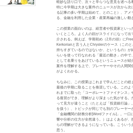
軽妙な語り口で、次々と辛らつな意見を述べる
特に今学期は大きな案件のニュースが次から次
る記事の多い学期は始めて、とのこと）、アメ
る、金融を利用した企業・産業再編の激しい動
この授業の面白いのは、経営者や投資家といっ
いくところ。よく人の顔がスライドになって出
介される。例えば、学期初め（2月の頭）にFree Cas
Kerkorianと言う人とChryslerのケース（こ
持ちすぎているのではないか、というもの）が
らいを使って行なわれる「最近の動き」の中で、同じ
として名乗りをあげているというニュースが紹
案件を理解する上で、プレーヤーやその人間関
がよくわかる。
ちなみに、この授業はこれまで学んだことの総
最後の学期に取ることを推奨している。このよ
れまでに取った「コーポレートファイナンス」や
る復習ができ、理解がより深まった気がする。
って見方が違うこと（たとえば「投資銀行論」
を扱う）、トピックが同じでも別のプレーヤー
「金融機関の財務分析[Wordファイル]」。一
響や分析の仕方が全然違う。）はよくあるが、
らの理解ができるようになっている。こういう点がS
思う。